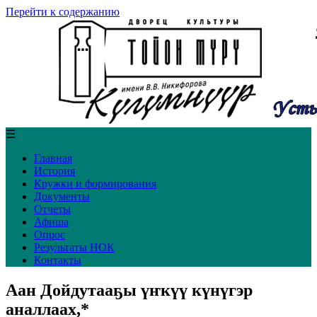
Перейти к содержанию
☰
Главная
История
Кружки и формирования
Документы
Отчеты
Афиша
Опрос
Результаты НОК
Контакты
Аан Дойдутааҕы үҥкүү күнүгэр
аналлаах,*