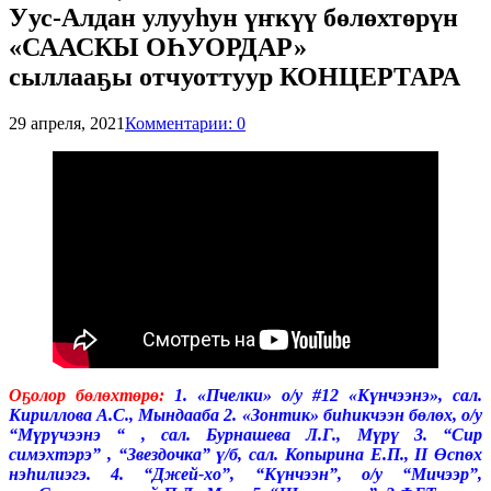
Уус-Алдан улууһун үҥкүү бөлөхтөрүн
«СААСКЫ ОҺУОРДАР»
сыллааҕы отчуоттуур КОНЦЕРТАРА
29 апреля, 2021
Комментарии: 0
Оҕолор бөлөхтөрө:
1. «Пчелки» о/у #12 «Күнчээнэ», сал.
Кириллова А.С., Мындааба 2. «Зонтик» биһикчээн бөлөх, о/у
“Мүрүчээнэ “ , сал. Бурнашева Л.Г., Мүрү 3. “Сир
симэхтэрэ” , “Звездочка” ү/б, сал. Копырина Е.П., II Өспөх
нэһилиэгэ. 4. “Джей-хо”, “Күнчээн”, о/у “Мичээр”,