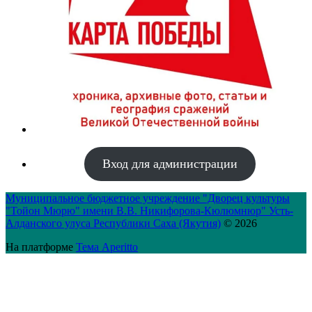
Вход для администрации
Муниципальное бюджетное учреждение "Дворец культуры
"Тойон Мюрю" имени В.В. Никифорова-Кюлюмнюр" Усть-
Алданского улуса Республики Саха (Якутия)
© 2026
На платформе
Тема Aperitto