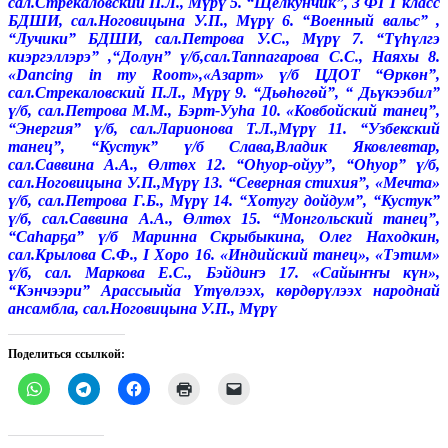
сал.Стрекаловский П.Л., Мүрү 5. “Щелкунчик”, 3 ФГТ класс
БДШИ, сал.Ноговицына У.П., Мүрү 6. “Военный вальс” ,
“Лучики” БДШИ, сал.Петрова У.С., Мүрү 7. “Түһүлгэ
киэргэллэрэ” ,“Долун” ү/б,сал.Таппагарова С.С., Наяхы 8.
«Dancing in my Room»,«Азарт» ү/б ЦДОТ “Өркөн”,
сал.Стрекаловский П.Л., Мүрү 9. “Дьөһөгөй”, “ Дьүкээбил”
ү/б, сал.Петрова М.М., Бэрт-Ууһа 10. «Ковбойский танец”,
“Энергия” ү/б, сал.Ларионова Т.Л.,Мүрү 11. “Узбекский
танец”, “Кустук” ү/б Слава,Владик Яковлевтар,
сал.Саввина А.А., Өлтөх 12. “Оһуор-ойуу”, “Оһуор” ү/б,
сал.Ноговицына У.П.,Мүрү 13. “Северная стихия”, «Мечта»
ү/б, сал.Петрова Г.Б., Мүрү 14. “Хотугу дойдум”, “Кустук”
ү/б, сал.Саввина А.А., Өлтөх 15. “Монгольский танец”,
“Саһарҕа” ү/б Маринна Скрыбыкина, Олег Находкин,
сал.Крылова С.Ф., I Хоро 16. «Индийский танец», «Тэтим»
ү/б, сал. Маркова Е.С., Бэйдиҥэ 17. «Сайыҥҥы күн»,
“Кэнчээри” Арассыыйа Үтүөлээх, көрдөрүлээх народнай
ансамбла, сал.Ноговицына У.П., Мүрү
Поделиться ссылкой: