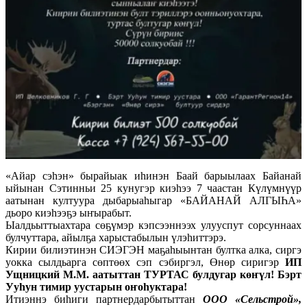
«Айар сэһэн» бырайыак иһинэн Баай барыылаах Байанай
ыйынан Сэтинньи 25 кунугэр киэһээ 7 чаастан Күлүмнүүр
аатынан култуура дыбарыаһыгар «БАЙАНАЙ АЛГЫҺА»
дьоро киэһээҕэ ыҥырабыт.
Ыалдьыттыахтара сөҕүмэр кэпсээннээх улууспут сорсуннаах
булчуттара, айылҕа харыстабылын үлэһиттэрэ.
Кирии билиэтинэн СИЭГЭН маҕаһыынтан бултка алка, сиргэ
уокка сылдьарга сөптөөх сэп сэбиргэл, Өнөр сиригэр
ИП
Ущницкий М.М. аатыттан ТУРТАС булдугар көҥүл! Бэрт
Ууһун тимир уустарын оҥоһуктара!
Итиэннэ биһиги партнердарбытыттан
ООО «Сельстрой»,