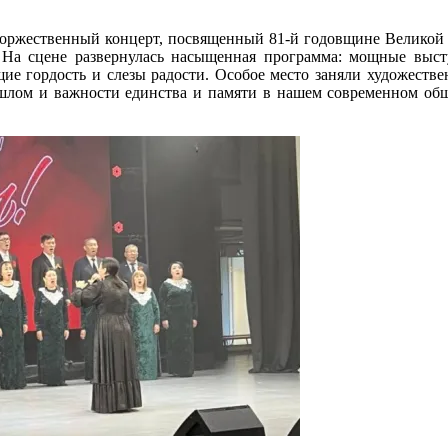
оржественный концерт, посвященный 81-й годовщине Великой П
м На сцене развернулась насыщенная программа: мощные выст
е гордость и слезы радости. Особое место заняли художеств
лом и важности единства и памяти в нашем современном обще