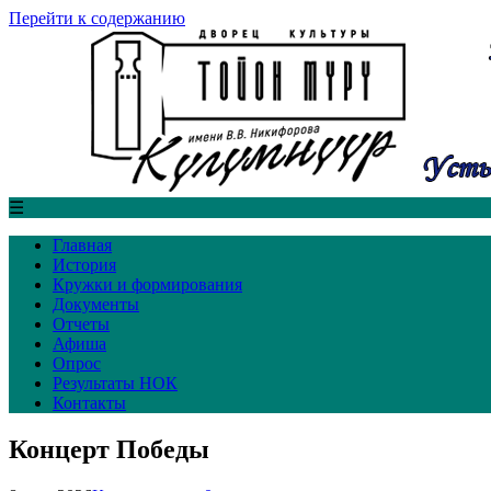
Перейти к содержанию
☰
Главная
История
Кружки и формирования
Документы
Отчеты
Афиша
Опрос
Результаты НОК
Контакты
Концерт Победы