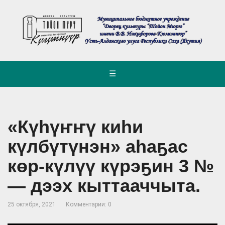
☰
«Күһүҥҥү киһи
күлбүтүнэн» аһаҕас
көр-күлүү күрэҕин 3 №
— дээх кыттааччыта.
25 октября, 2021
Комментарии: 0