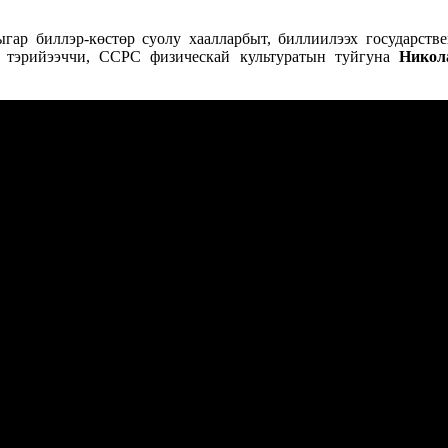
ыгар биллэр-көстөр суолу хаалларбыт, биллиилээх государств
х тэрийээччи, ССРС физическай культуратын туйгуна
Никол