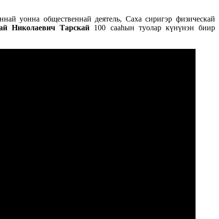
еннай уонна общественнай деятель, Саха сиригэр физическай
ай Николаевич Тарскай
100 сааһын туолар күнүнэн биир