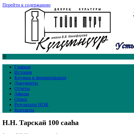
Перейти к содержанию
☰
Главная
История
Кружки и формирования
Документы
Отчеты
Афиша
Опрос
Результаты НОК
Контакты
Н.Н. Тарскай 100 сааһа