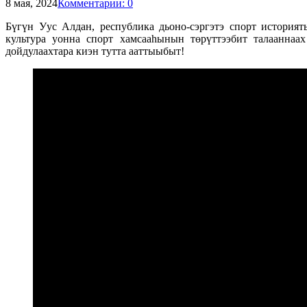
8 мая, 2024
Комментарии: 0
Бүгүн Уус Алдан, республика дьоно-сэргэтэ спорт историят
культура уонна спорт хамсааһынын төрүттээбит талааннаа
дойдулаахтара киэн тутта ааттыыбыт!