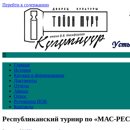
Перейти к содержанию
☰
Главная
История
Кружки и формирования
Документы
Отчеты
Афиша
Опрос
Результаты НОК
Контакты
Республиканский турнир по «МАС-Р