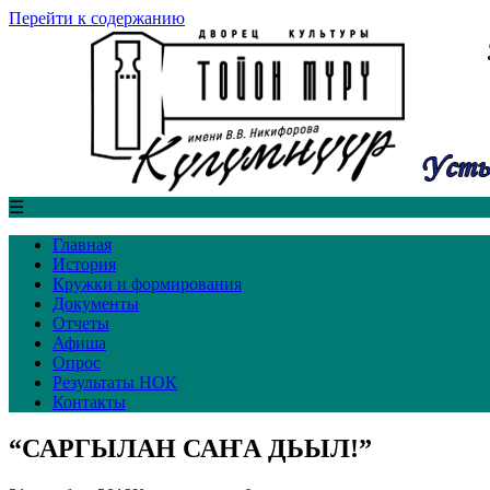
Перейти к содержанию
☰
Главная
История
Кружки и формирования
Документы
Отчеты
Афиша
Опрос
Результаты НОК
Контакты
“САРГЫЛАН САҤА ДЬЫЛ!”