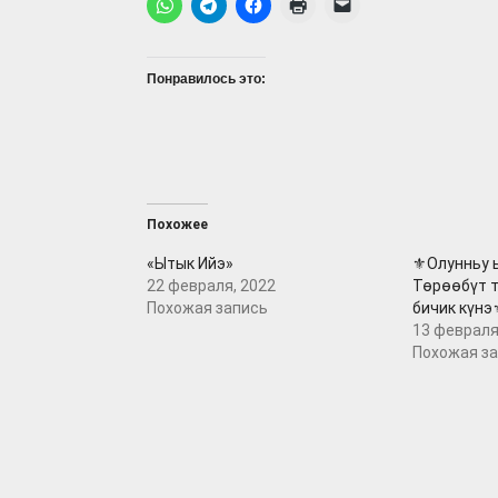
Понравилось это:
Похожее
«Ытык Ийэ»
⚜️Олунньу 
22 февраля, 2022
Төрөөбүт т
Похожая запись
бичик күнэ
13 февраля
Похожая з