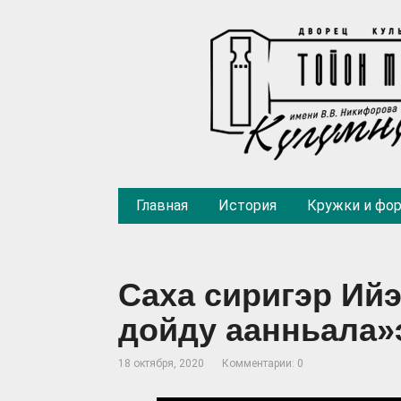
Главная
История
Кружки и фо
Саха сиригэр Ийэ
дойду аанньала»
18 октября, 2020
Комментарии: 0