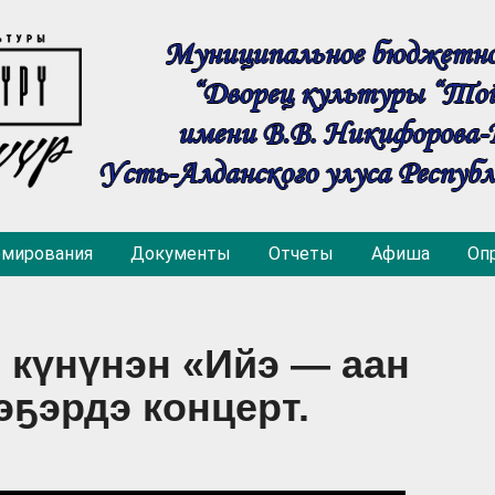
рмирования
Документы
Отчеты
Афиша
Оп
 күнүнэн «Ийэ — аан
эҕэрдэ концерт.