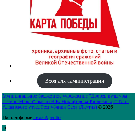
Вход для администрации
Муниципальное бюджетное учреждение "Дворец культуры
"Тойон Мюрю" имени В.В. Никифорова-Кюлюмнюр" Усть-
Алданского улуса Республики Саха (Якутия)
© 2026
На платформе
Тема Aperitto
➜