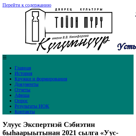
Перейти к содержанию
☰
Главная
История
Кружки и формирования
Документы
Отчеты
Афиша
Опрос
Результаты НОК
Контакты
Улуус Экспертнэй Сэбиэтин
быһаарыытынан 2021 сылга «Уус-