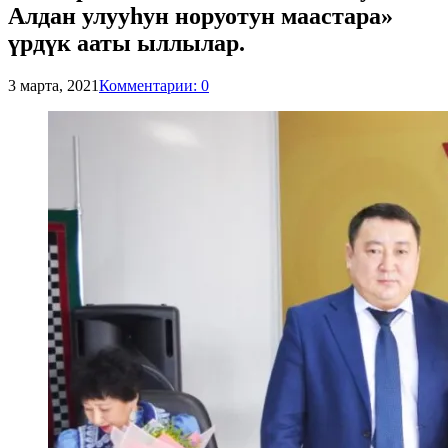
Алдан улууһун норуотун маастара»
үрдүк ааты ыллылар.
3 марта, 2021
Комментарии: 0