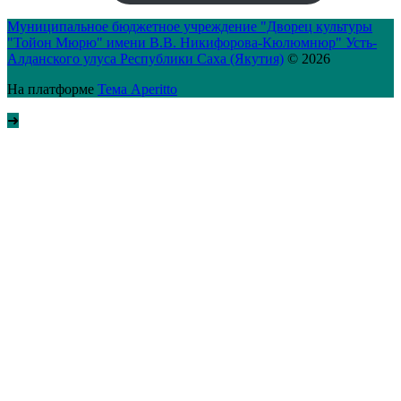
Муниципальное бюджетное учреждение "Дворец культуры
"Тойон Мюрю" имени В.В. Никифорова-Кюлюмнюр" Усть-
Алданского улуса Республики Саха (Якутия)
© 2026
На платформе
Тема Aperitto
➜