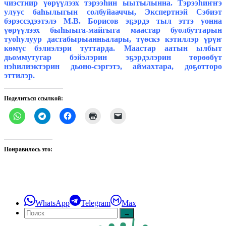
чиэстиир үөрүүлээх тэрээһин ыытылынна. Тэрээһиҥҥэ
улуус баһылыгын солбуйааччы, Экспертнэй Сэбиэт
бэрэссэдээтэлэ М.В. Борисов эҕэрдэ тыл эттэ уонна
үөрүүлээх быһыыга-майгыга маастар буолбуттарын
туоһулуур дастабырыанньалары, түөскэ кэтиллэр үрүҥ
көмүс бэлиэлэри туттарда. Маастар аатын ылбыт
дьоммутугар бэйэлэрин эҕэрдэлэрин төрөөбүт
нэһилиэктэрин дьоно-сэргэтэ, аймахтара, доҕотторо
эттилэр.
Поделиться ссылкой:
Понравилось это:
WhatsApp
Telegram
Max