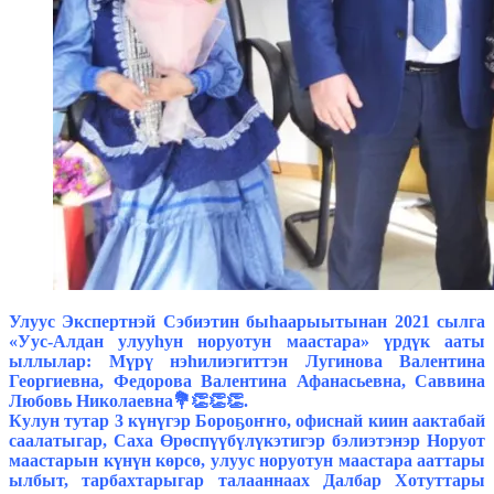
Улуус Экспертнэй Сэбиэтин быһаарыытынан 2021 сылга
«Уус-Алдан улууһун норуотун маастара» үрдүк ааты
ыллылар: Мүрү нэһилиэгиттэн Лугинова Валентина
Георгиевна, Федорова Валентина Афанасьевна, Саввина
Любовь Николаевна💐👏👏👏.
Кулун тутар 3 күнүгэр Бороҕоҥҥо, офиснай киин аактабай
саалатыгар, Саха Өрөспүүбүлүкэтигэр бэлиэтэнэр Норуот
маастарын күнүн көрсө, улуус норуотун маастара ааттары
ылбыт, тарбахтарыгар талааннаах Далбар Хотуттары