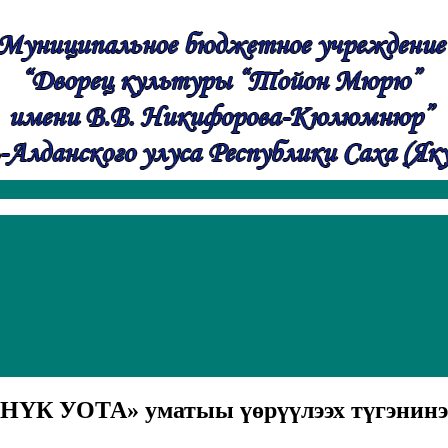
К УОТА» уматыы үөрүүлээх түгэнинэн