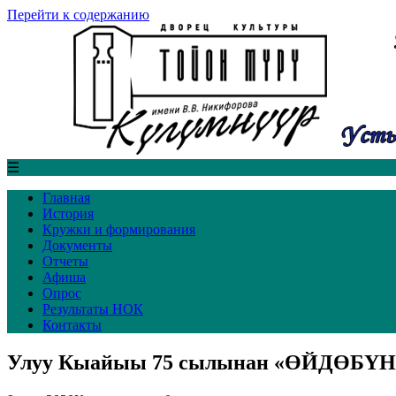
Перейти к содержанию
☰
Главная
История
Кружки и формирования
Документы
Отчеты
Афиша
Опрос
Результаты НОК
Контакты
Улуу Кыайыы 75 сылынан «ӨЙДӨБҮННҮ