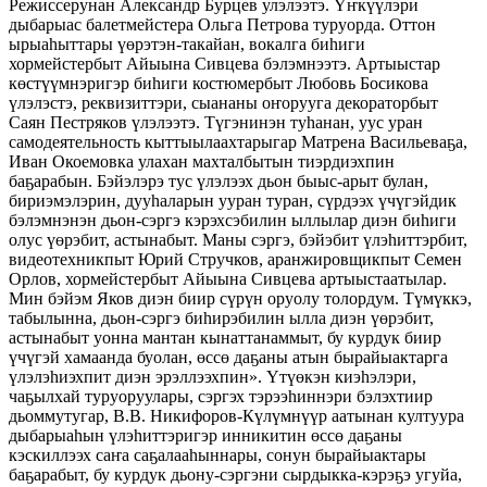
Режиссерунан Александр Бурцев улэлээтэ. Үҥкүүлэри
дыбарыас балетмейстера Ольга Петрова туруорда. Оттон
ырыаһыттары үөрэтэн-такайан, вокалга биһиги
хормейстербыт Айыына Сивцева бэлэмнээтэ. Артыыстар
көстүүмнэригэр биһиги костюмербыт Любовь Босикова
үлэлэстэ, реквизиттэри, сыананы оҥорууга декораторбыт
Саян Пестряков үлэлээтэ. Түгэнинэн туһанан, уус уран
самодеятельность кыттыылаахтарыгар Матрена Васильеваҕа,
Иван Окоемовка улахан махталбытын тиэрдиэхпин
баҕарабын. Бэйэлэрэ тус үлэлээх дьон быыс-арыт булан,
бириэмэлэрин, дууһаларын ууран туран, сүрдээх үчүгэйдик
бэлэмнэнэн дьон-сэргэ кэрэхсэбилин ыллылар диэн биһиги
олус үөрэбит, астынабыт. Маны сэргэ, бэйэбит үлэһиттэрбит,
видеотехникпыт Юрий Стручков, аранжировщикпыт Семен
Орлов, хормейстербыт Айыына Сивцева артыыстаатылар.
Мин бэйэм Яков диэн биир сүрүн оруолу толордум. Түмүккэ,
табылынна, дьон-сэргэ биһирэбилин ылла диэн үөрэбит,
астынабыт уонна мантан кынаттанаммыт, бу курдук биир
үчүгэй хамаанда буолан, өссө даҕаны атын бырайыактарга
үлэлэһиэхпит диэн эрэллээхпин». Үтүөкэн киэһэлэри,
чаҕылхай туруоруулары, сэргэх тэрээһиннэри бэлэхтиир
дьоммутугар, В.В. Никифоров-Күлүмнүүр аатынан култуура
дыбарыаһын үлэһиттэригэр инникитин өссө даҕаны
кэскиллээх саҥа саҕалааһыннары, сонун бырайыактары
баҕарабыт, бу курдук дьону-сэргэни сырдыкка-кэрэҕэ угуйа,