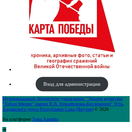
Вход для администрации
Муниципальное бюджетное учреждение "Дворец культуры
"Тойон Мюрю" имени В.В. Никифорова-Кюлюмнюр" Усть-
Алданского улуса Республики Саха (Якутия)
© 2026
На платформе
Тема Aperitto
➜