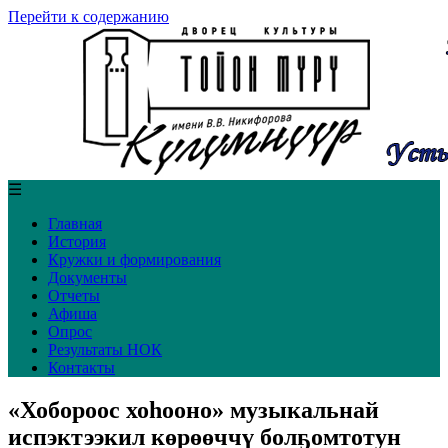
Перейти к содержанию
☰
Главная
История
Кружки и формирования
Документы
Отчеты
Афиша
Опрос
Результаты НОК
Контакты
«Хобороос хоһооно» музыкальнай
испэктээкил көрөөччү болҕомтотун