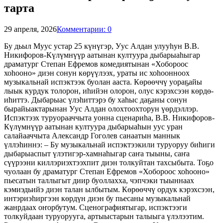
тарта
29 апреля, 2026
Комментарии: 0
Бу дьыл Муус устар 25 күнүгэр, Уус Алдан улууһун В.В.
Никифоров-Күлүмнүүр аатынан култуура дыбарыаһыгар
драматург Степан Ефремов комедиятынан «Хобороос
хоһооно» диэн сонун көрүүлээх, ураты ис хоһоонноох
музыкальнай испэктээк буолан ааста. Көрөөччү уораҕайы
лыык курдук толорон, иһийэн олорон, олус кэрэхсээн көрдө-
иһиттэ. Дыбарыас үлэһиттэрэ бу хаһыс даҕаны сонун
бырайыактарынан Уус Алдан олохтоохторун үөрдэллэр.
Испэктээх туруорааччыта уонна сценариһа, В.В. Никифоров-
Күлүмнүүр аатынан култуура дыбарыаһын уус уран
салайааччыта Александр Гоголев санаатын маннык
үллэһиннэ: – Бу музыкальнай испэктээкили туруоруу биһиги
дыбарыаспыт үлэтигэр-хамнаһыгар саҥа тыыны, саҥа
сүүрээни киллэриэхтээхпит диэн толкуйтан тахсыбыта. Тоҕо
чуолаан бу драматург Степан Ефремов «Хобороос хоһооно»
пьесатын таллыгыт диир буоллахха, чэпчэки тыыннаах
кэмиэдьийэ диэн талан ылбытым. Көрөөччү ордук кэрэхсээн,
интэриэһиргээн көрдүн диэн бу пьесаны музыкальнай
жанрдаах оҥорбутум. Сценографиятыгар, испэктээги
толкуйдаан туруорууга, артыыстарын талыыга үлэлээтим.