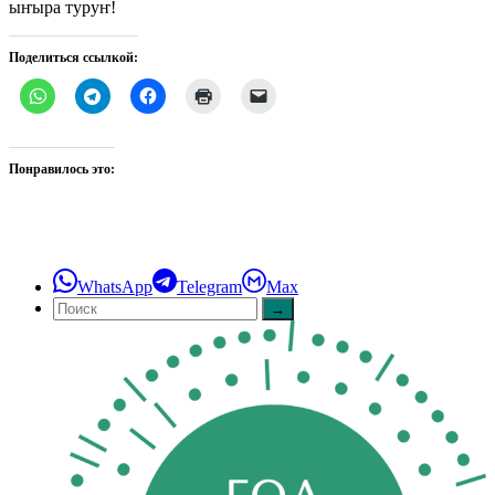
ыҥыра туруҥ!
Поделиться ссылкой:
Понравилось это:
WhatsApp
Telegram
Max