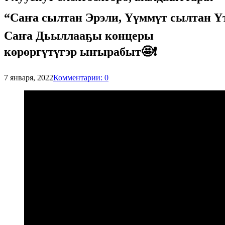
“Саҥа сылтан Эрэли, Үүммүт сылтан Үтү
Саҥа Дьыллааҕы концеры
көрөргүтүгэр ыҥырабыт🤩❗
7 января, 2022
Комментарии: 0