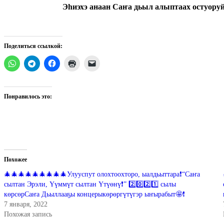
Эһиэхэ анаан Саҥа дьыл алыптаах остуоруйат
Поделиться ссылкой:
Понравилось это:
Похожее
🎄🎄🎄🎄🎄🎄🎄🎄🎄Улууспут олохтоохторо, ыалдьыттара❗“Саҥа
сылтан Эрэли, Үүммүт сылтан Үтүөнү❗” 2️⃣0️⃣2️⃣1️⃣ сылы
көрсөрСаҥа Дьыллааҕы концерыкөрөргүтүгэр ыҥырабыт🤩❗
7 января, 2022
Похожая запись