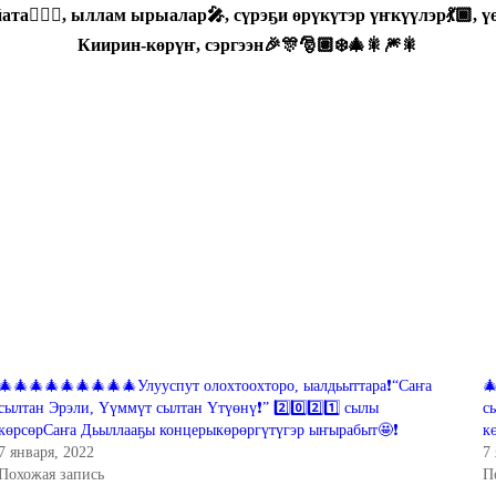
а🧙🏽‍♀️, ыллам ырыалар🎤, сүрэҕи өрүкүтэр үҥкүүлэр💃🏾, ү
Киирин-көрүҥ, сэргээн🎉🎊🎅🏽❄️🎄🎇🎆🎇
🎄🎄🎄🎄🎄🎄🎄🎄🎄Улууспут олохтоохторо, ыалдьыттара❗“Саҥа

сылтан Эрэли, Үүммүт сылтан Үтүөнү❗” 2️⃣0️⃣2️⃣1️⃣ сылы
с
көрсөрСаҥа Дьыллааҕы концерыкөрөргүтүгэр ыҥырабыт🤩❗
к
7 января, 2022
7
Похожая запись
П