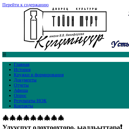
Перейти к содержанию
☰
Главная
История
Кружки и формирования
Документы
Отчеты
Афиша
Опрос
Результаты НОК
Контакты
🎄🎄🎄🎄🎄🎄🎄🎄🎄
Улууспут олохтоохторо, ыалдьыттара❗