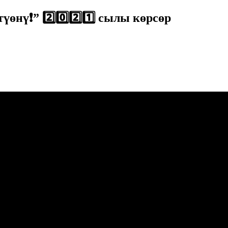
өнү❗” 2️⃣0️⃣2️⃣1️⃣ сылы көрсөр