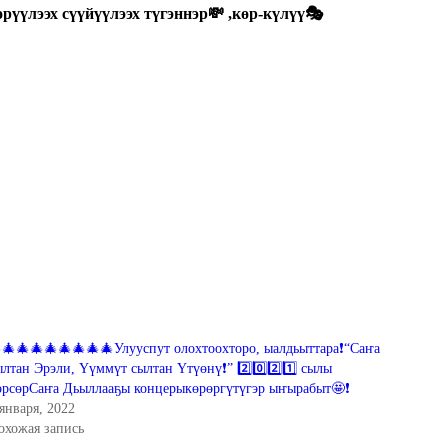
өрүүлээх сүүйүүлээх түгэннэр💸 ,көр-күлүү🎭
🎄🎄🎄🎄🎄🎄🎄🎄Улууспут олохтоохторо, ыалдьыттара❗“Саҥа
ылтан Эрэли, Үүммүт сылтан Үтүөнү❗” 2️⃣0️⃣2️⃣1️⃣ сылы
өрсөрСаҥа Дьыллааҕы концерыкөрөргүтүгэр ыҥырабыт🤩❗
 января, 2022
охожая запись