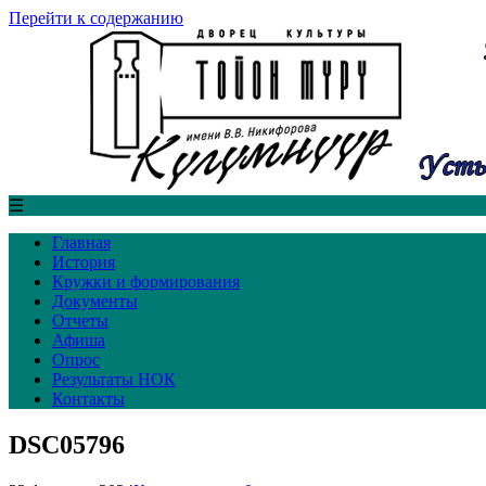
Перейти к содержанию
☰
Главная
История
Кружки и формирования
Документы
Отчеты
Афиша
Опрос
Результаты НОК
Контакты
DSC05796