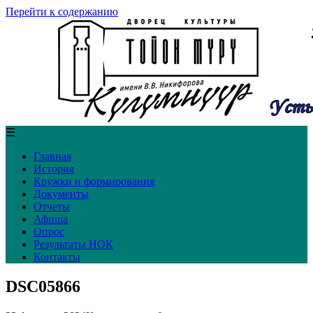
Перейти к содержанию
☰
Главная
История
Кружки и формирования
Документы
Отчеты
Афиша
Опрос
Результаты НОК
Контакты
DSC05866