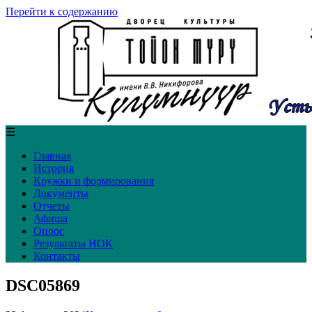
Перейти к содержанию
☰
Главная
История
Кружки и формирования
Документы
Отчеты
Афиша
Опрос
Результаты НОК
Контакты
DSC05869