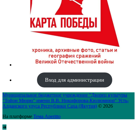
Вход для администрации
Муниципальное бюджетное учреждение "Дворец культуры
"Тойон Мюрю" имени В.В. Никифорова-Кюлюмнюр" Усть-
Алданского улуса Республики Саха (Якутия)
© 2026
На платформе
Тема Aperitto
➜