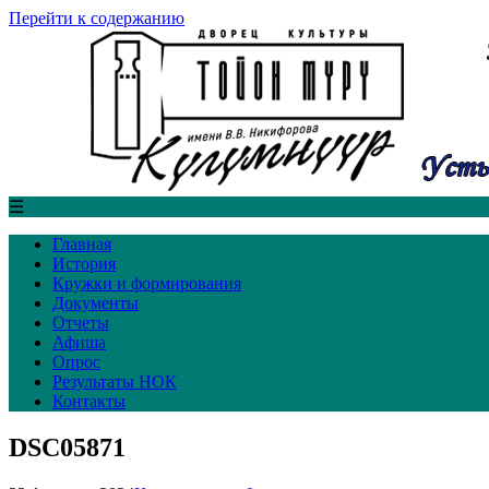
Перейти к содержанию
☰
Главная
История
Кружки и формирования
Документы
Отчеты
Афиша
Опрос
Результаты НОК
Контакты
DSC05871