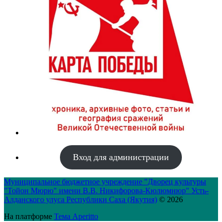
Вход для администрации
Муниципальное бюджетное учреждение "Дворец культуры
"Тойон Мюрю" имени В.В. Никифорова-Кюлюмнюр" Усть-
Алданского улуса Республики Саха (Якутия)
© 2026
На платформе
Тема Aperitto